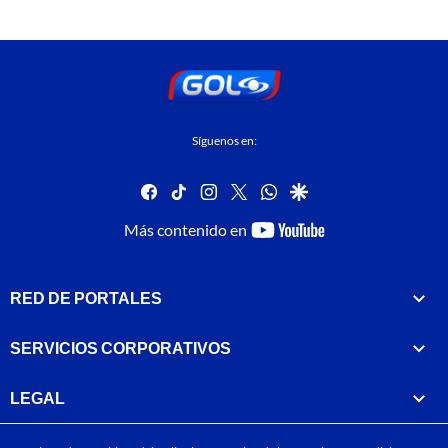
Síguenos en:
facebook
tiktok
instagram
twitter
whatsapp
google
youtube-
Más contenido en
footer
RED DE PORTALES
SERVICIOS CORPORATIVOS
LEGAL