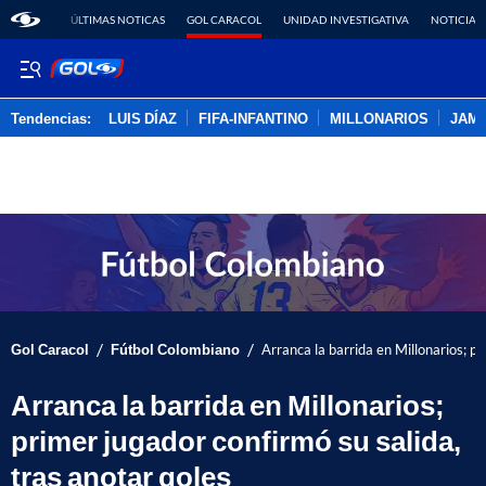
ÚLTIMAS NOTICAS
GOL CARACOL
UNIDAD INVESTIGATIVA
NOTICIAS
Tendencias:
LUIS DÍAZ
FIFA-INFANTINO
MILLONARIOS
JAM
PUBLICIDAD
/
/
Gol Caracol
Fútbol Colombiano
Arranca la barrida en Millonarios; pr
Arranca la barrida en Millonarios;
primer jugador confirmó su salida,
tras anotar goles