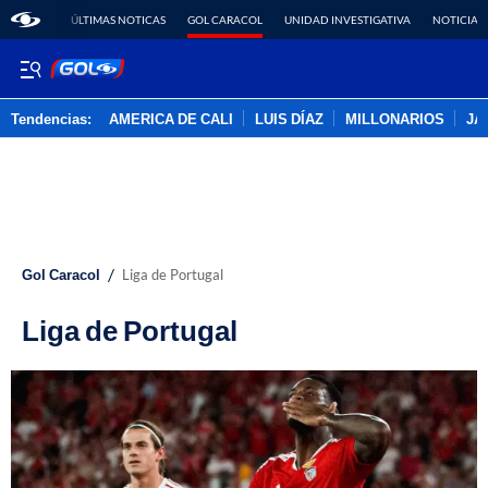
ÚLTIMAS NOTICAS
GOL CARACOL
UNIDAD INVESTIGATIVA
NOTICIAS
Tendencias:
AMERICA DE CALI
LUIS DÍAZ
MILLONARIOS
JA
PUBLICIDAD
/
Gol Caracol
Liga de Portugal
Liga de Portugal