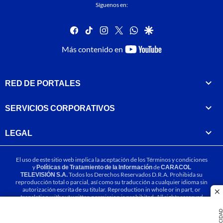
Síguenos en:
facebook
tiktok
instagram
twitter
whatsapp
google
youtube-
Más contenido en
footer
RED DE PORTALES
SERVICIOS CORPORATIVOS
LEGAL
El uso de este sitio web implica la aceptación de los
Términos y condiciones
y
Políticas de Tratamiento de la Información
de
CARACOL
TELEVISIÓN S.A.
Todos los Derechos Reservados D.R.A. Prohibida su
reproducción total o parcial, así como su traducción a cualquier idioma sin
autorización escrita de su titular. Reproduction in whole or in part, or
cl
translation without written permission is prohibited. All rights reserved
2025.
PUBLICIDA