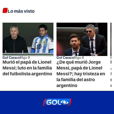
Lo más visto
Gol Caracol
Ago 8
Gol Caracol
Ago 8
Co
Murió el papá de Lionel
¿De qué murió Jorge
M
Messi; luto en la familia
Messi, papá de Lionel
J
del futbolista argentino
Messi?; hay tristeza en
S
la familia del astro
r
argentino
o