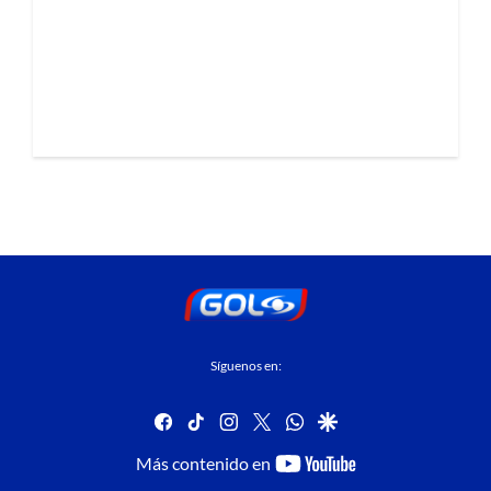
Síguenos en:
facebook
tiktok
instagram
twitter
whatsapp
google
youtube-
Más contenido en
footer