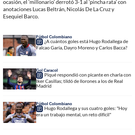
ocasión, el 'millonario' derrotó 3-1 al 'pincha rata' con
anotaciones Lucas Beltrán, Nicolás De La Cruz y
Esequiel Barco.
Fútbol Colombiano
¿A cuántos goles está Hugo Rodallega de
Falcao Garía, Dayro Moreno y Carlos Bacca?
Gol Caracol
Piqué respondió con picante en charla con
Iker Casillas; tildó de llorones a los de Real
Madrid
Fútbol Colombiano
Hugo Rodallega y sus cuatro goles: "Hoy
era un trabajo mental, un reto difícil"