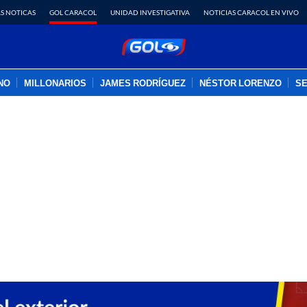
S NOTICAS
GOL CARACOL
UNIDAD INVESTIGATIVA
NOTICIAS CARACOL EN VIVO
INO
MILLONARIOS
JAMES RODRÍGUEZ
NÉSTOR LORENZO
SE
PUBLICIDAD