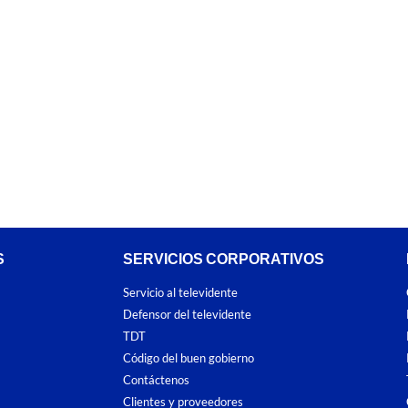
S
SERVICIOS CORPORATIVOS
Servicio al televidente
Defensor del televidente
TDT
Código del buen gobierno
Contáctenos
Clientes y proveedores