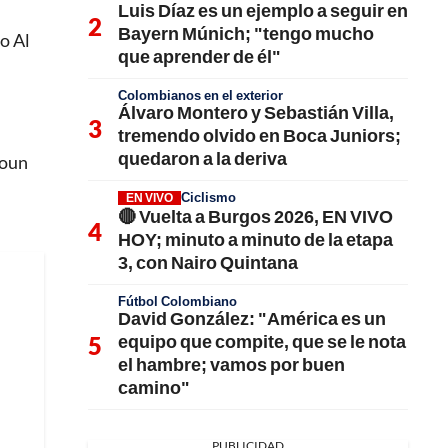
Luis Díaz es un ejemplo a seguir en
Bayern Múnich; "tengo mucho
o Al
que aprender de él"
Colombianos en el exterior
Álvaro Montero y Sebastián Villa,
tremendo olvido en Boca Juniors;
quedaron a la deriva
woun
Ciclismo
EN VIVO
🔴 Vuelta a Burgos 2026, EN VIVO
HOY; minuto a minuto de la etapa
3, con Nairo Quintana
Fútbol Colombiano
David González: "América es un
equipo que compite, que se le nota
el hambre; vamos por buen
camino"
PUBLICIDAD