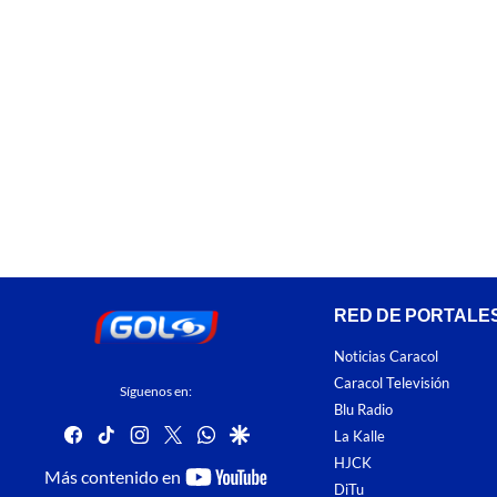
RED DE PORTALE
Noticias Caracol
Caracol Televisión
Síguenos en:
Blu Radio
facebook
tiktok
instagram
twitter
whatsapp
google
La Kalle
HJCK
youtube-
Más contenido en
DiTu
footer