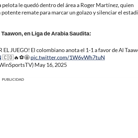
a pelota le quedó dentro del área a Roger Martínez, quien
n potente remate para marcar un golazo y silenciar el estadi
l Taawon, en Liga de Arabia Saudita:
UEGO! El colombiano anota el 1-1 a favor de Al Taa
N
🇨🇴🔥⚽🤩
pic.twitter.com/1W6vWh7tuN
@WinSportsTV)
May 16, 2025
PUBLICIDAD