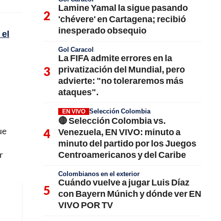
Lamine Yamal la sigue pasando
'chévere' en Cartagena; recibió
inesperado obsequio
 el
Gol Caracol
La FIFA admite errores en la
privatización del Mundial, pero
advierte: "no toleraremos más
ataques".
Selección Colombia
EN VIVO
🔴 Selección Colombia vs.
ue
Venezuela, EN VIVO: minuto a
minuto del partido por los Juegos
Centroamericanos y del Caribe
r
Colombianos en el exterior
Cuándo vuelve a jugar Luis Díaz
con Bayern Múnich y dónde ver EN
VIVO POR TV