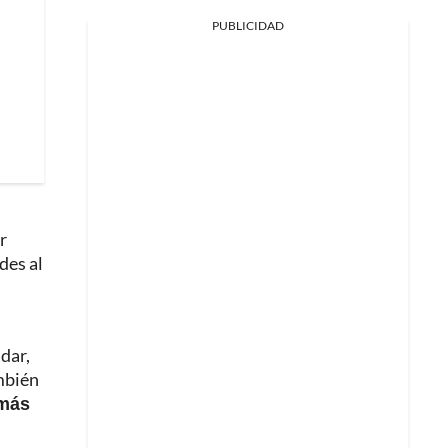
PUBLICIDAD
r
des al
dar,
ambién
 más