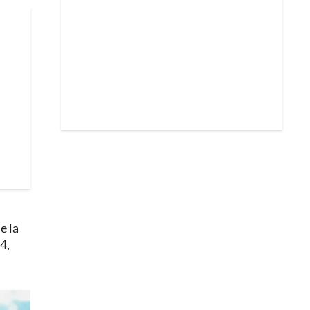
e la
4,