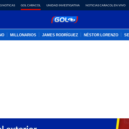
S NOTICAS
GOL CARACOL
UNIDAD INVESTIGATIVA
NOTICIAS CARACOL EN VIVO
INO
MILLONARIOS
JAMES RODRÍGUEZ
NÉSTOR LORENZO
SE
PUBLICIDAD