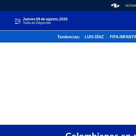
ÚLTIMA
jueves 06 de agosto, 2026
Todo en Deportes
Tendencias:
LUIS DÍAZ
FIFA-INFANT