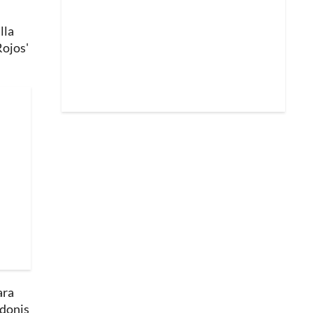
lla
Rojos'
ara
Adonis