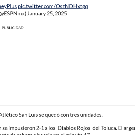
neyPlus
pic.twitter.com/OszNDHxtgq
 (@ESPNmx)
January 25, 2025
PUBLICIDAD
 Atlético San Luis se quedó con tres unidades.
 se impusieron 2-1 a los 'Diablos Rojos' del Toluca. El arg