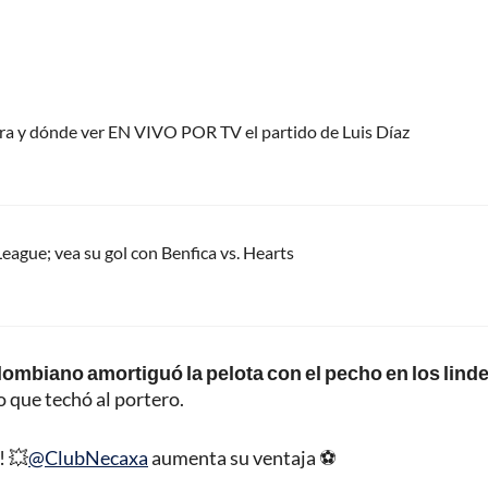
ora y dónde ver EN VIVO POR TV el partido de Luis Díaz
eague; vea su gol con Benfica vs. Hearts
lombiano amortiguó la pelota con el pecho en los lind
que techó al portero.
! 💥
@ClubNecaxa
aumenta su ventaja ⚽️