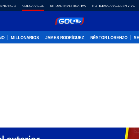
S NOTICAS
GOL CARACOL
UNIDAD INVESTIGATIVA
NOTICIAS CARACOL EN VIVO
INO
MILLONARIOS
JAMES RODRÍGUEZ
NÉSTOR LORENZO
SE
PUBLICIDAD