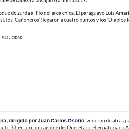
te de cabeza a bocajarro al minuto 17.
que de zurda al filo del área chica. El paraguayo Luis Amari
Así, los 'Cañoneros' llegaron a cuatro puntos y los 'Diablos 
PUBLICIDAD
uana, dirigido por Juan Carlos Osorio
, vinieron de atrás p
inuto 33, en un contragolpe del Querétaro, el ecuatoriano 