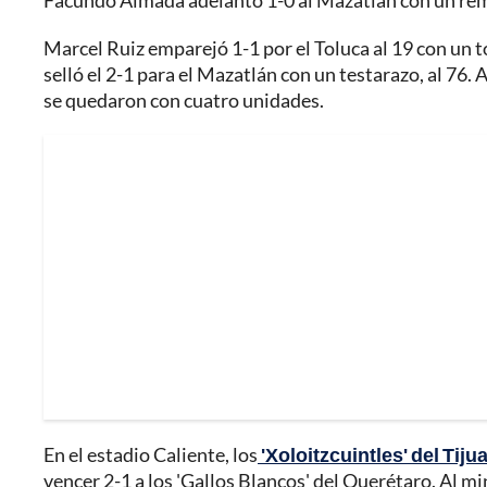
Facundo Almada adelantó 1-0 al Mazatlán con un rema
Marcel Ruiz emparejó 1-1 por el Toluca al 19 con un to
selló el 2-1 para el Mazatlán con un testarazo, al 76. 
se quedaron con cuatro unidades.
En el estadio Caliente, los
'Xoloitzcuintles' del Tij
vencer 2-1 a los 'Gallos Blancos' del Querétaro. Al m