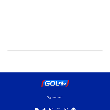
Síguenos en:
facebook
tiktok
instagram
twitter
whatsapp
google