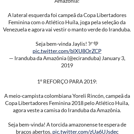
Amazônia!
A lateral esquerda foi campeã da Copa Libertadores
Feminina com o Atlético Huíla, joga pela seleção da
Venezuela e agora vai vestir o manto verde do Iranduba.
Seja bem-vinda Jaylis! 🏹💚
pic.twitter.com/blXU8OrZCP
— Iranduba da Amazônia (@eciranduba)
January 3,
2019
1° REFORÇO PARA 2019:
A meio-campista colombiana Yoreli Rincón, campeã da
Copa Libertadores Feminina 2018 pelo Atlético Huila,
agora veste a camisa do Iranduba da Amazônia.
Seja bem-vinda! A torcida amazonense te espera de
braços abertos.
pic.twitter.com/zUa6UJsdec