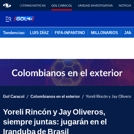
ÚLTIMAS NOTICAS
GOL CARACOL
UNIDAD INVESTIGATIVA
NOTICIAS
Tendencias:
LUIS DÍAZ
FIFA-INFANTINO
MILLONARIOS
JAM
PUBLICIDAD
/
/
Gol Caracol
Colombianos en el exterior
Yoreli Rincón y Jay Oliveros,
Yoreli Rincón y Jay Oliveros,
siempre juntas: jugarán en el
Iranduba de Brasil