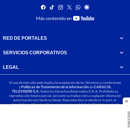
facebook
tiktok
instagram
twitter
whatsapp
google
youtube-
Más contenido en
footer
RED DE PORTALES
SERVICIOS CORPORATIVOS
LEGAL
El uso de este sitio web implica la aceptación de los
Términos y condiciones
y
Políticas de Tratamiento de la Información
de
CARACOL
TELEVISIÓN S.A.
Todos los Derechos Reservados D.R.A. Prohibida su
reproducción total o parcial, así como su traducción a cualquier idioma sin
autorización escrita de su titular. Reproduction in whole or in part, or
cl
translation without written permission is prohibited. All rights reserved
2025.
PUBLICIDA
MIEMBRO DE: