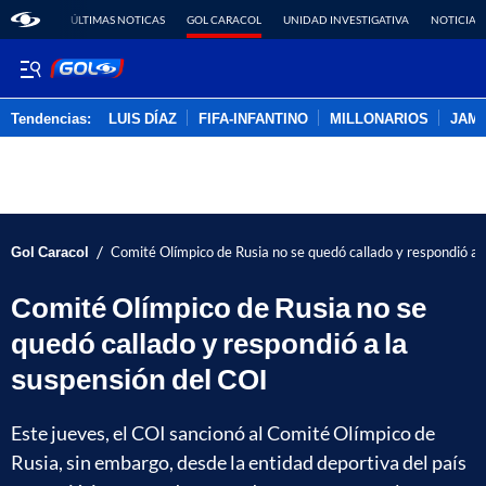
ÚLTIMAS NOTICAS
GOL CARACOL
UNIDAD INVESTIGATIVA
NOTICIAS
Tendencias:
LUIS DÍAZ
FIFA-INFANTINO
MILLONARIOS
JAM
PUBLICIDAD
/
Gol Caracol
Comité Olímpico de Rusia no se quedó callado y respondió a 
Comité Olímpico de Rusia no se
quedó callado y respondió a la
suspensión del COI
Este jueves, el COI sancionó al Comité Olímpico de
Rusia, sin embargo, desde la entidad deportiva del país