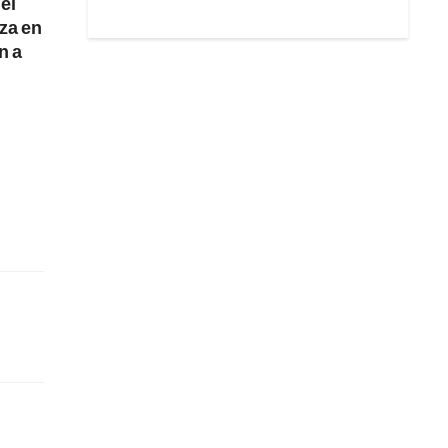
 el
za en
n a