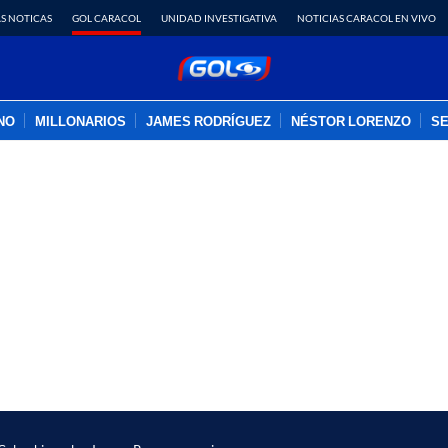
S NOTICAS
GOL CARACOL
UNIDAD INVESTIGATIVA
NOTICIAS CARACOL EN VIVO
INO
MILLONARIOS
JAMES RODRÍGUEZ
NÉSTOR LORENZO
SE
PUBLICIDAD