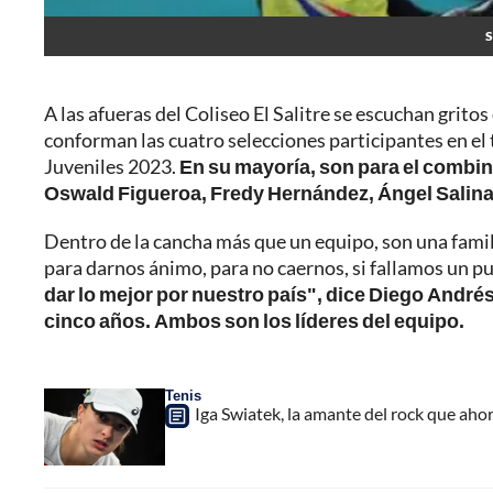
S
A las afueras del Coliseo El Salitre se escuchan gritos
conforman las cuatro selecciones participantes en e
Juveniles 2023.
En su mayoría, son para el combi
Oswald Figueroa, Fredy Hernández, Ángel Salina
Dentro de la cancha más que un equipo, son una fami
para darnos ánimo, para no caernos, si fallamos un p
dar lo mejor por nuestro país", dice Diego Andr
cinco años. Ambos son los líderes del equipo.
Tenis
Iga Swiatek, la amante del rock que aho