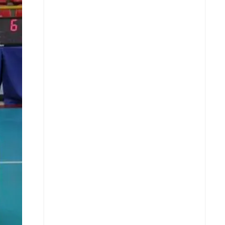
X
Whatsapp