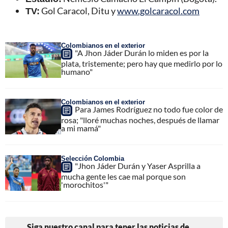
TV:
Gol Caracol, Ditu y
www.golcaracol.com
Colombianos en el exterior
"A Jhon Jáder Durán lo miden es por la
plata, tristemente; pero hay que medirlo por lo
humano"
Colombianos en el exterior
Para James Rodríguez no todo fue color de
rosa; "lloré muchas noches, después de llamar
a mi mamá"
Selección Colombia
"Jhon Jáder Durán y Yaser Asprilla a
mucha gente les cae mal porque son
'morochitos'"
Siga nuestro canal para tener las noticias de