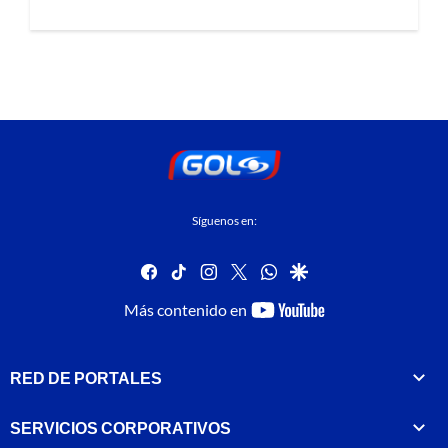
Síguenos en:
facebook
tiktok
instagram
twitter
whatsapp
google
youtube-
Más contenido en
footer
RED DE PORTALES
SERVICIOS CORPORATIVOS