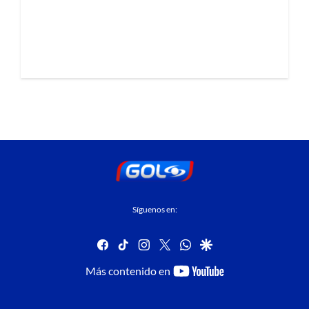
Síguenos en:
facebook
tiktok
instagram
twitter
whatsapp
google
youtube-
Más contenido en
footer