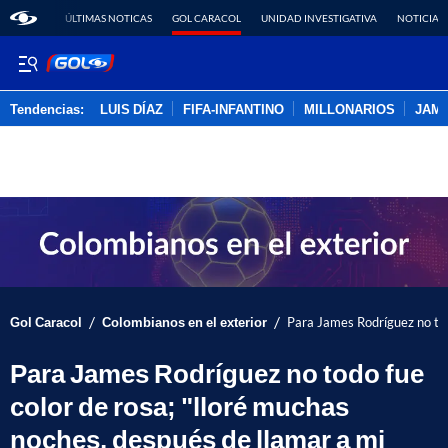
ÚLTIMAS NOTICAS
GOL CARACOL
UNIDAD INVESTIGATIVA
NOTICIAS
Tendencias:
LUIS DÍAZ
FIFA-INFANTINO
MILLONARIOS
JAM
PUBLICIDAD
/
/
Gol Caracol
Colombianos en el exterior
Para James Rodríguez no tod
Para James Rodríguez no todo fue
color de rosa; "lloré muchas
noches, después de llamar a mi