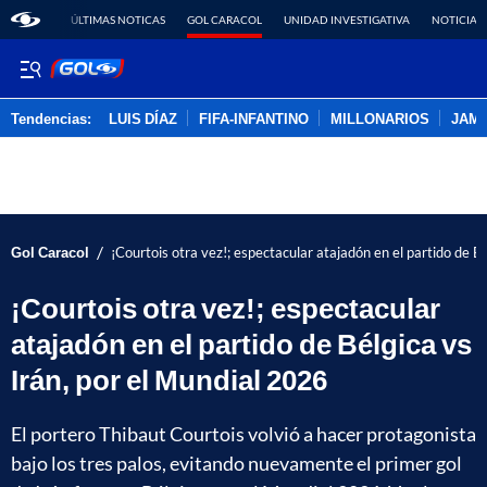
ÚLTIMAS NOTICAS
GOL CARACOL
UNIDAD INVESTIGATIVA
NOTICIAS
Tendencias:
LUIS DÍAZ
FIFA-INFANTINO
MILLONARIOS
JAM
PUBLICIDAD
/
Gol Caracol
¡Courtois otra vez!; espectacular atajadón en el partido de B
¡Courtois otra vez!; espectacular
atajadón en el partido de Bélgica vs
Irán, por el Mundial 2026
El portero Thibaut Courtois volvió a hacer protagonista
bajo los tres palos, evitando nuevamente el primer gol