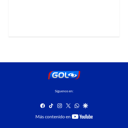
Síguenos en:
facebook
tiktok
instagram
twitter
whatsapp
google
youtube-
Más contenido en
footer