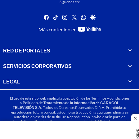
Síguenos en:
facebook
tiktok
instagram
twitter
whatsapp
google
youtube-
Más contenido en
footer
RED DE PORTALES
SERVICIOS CORPORATIVOS
LEGAL
El uso de este sitio web implica la aceptación de los
Términos y condiciones
y
Políticas de Tratamiento de la Información
de
CARACOL
TELEVISIÓN S.A.
Todos los Derechos Reservados D.R.A. Prohibida su
reproducción total o parcial, así como su traducción a cualquier idioma sin
autorización escrita de su titular. Reproduction in whole or in part, or
cl
translation without written permission is prohibited. All rights reserved
2025.
PUBLICIDA