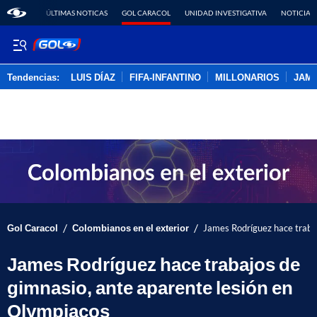
ÚLTIMAS NOTICAS
GOL CARACOL
UNIDAD INVESTIGATIVA
NOTICIAS
Tendencias:
LUIS DÍAZ
FIFA-INFANTINO
MILLONARIOS
JAM
PUBLICIDAD
/
/
Gol Caracol
Colombianos en el exterior
James Rodríguez hace trabaj
James Rodríguez hace trabajos de
gimnasio, ante aparente lesión en
Olympiacos