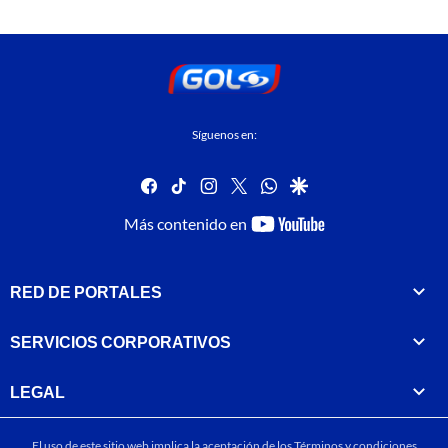
Síguenos en:
facebook
tiktok
instagram
twitter
whatsapp
google
youtube-
Más contenido en
footer
RED DE PORTALES
SERVICIOS CORPORATIVOS
LEGAL
El uso de este sitio web implica la aceptación de los
Términos y condiciones