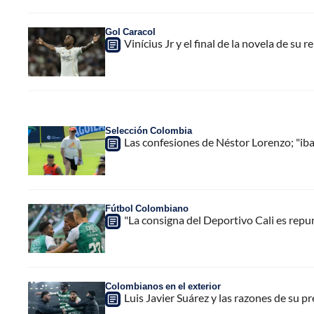
Gol Caracol
Vinícius Jr y el final de la novela de su 
Selección Colombia
Las confesiones de Néstor Lorenzo; "ib
Fútbol Colombiano
"La consigna del Deportivo Cali es repunt
Colombianos en el exterior
Luis Javier Suárez y las razones de su p