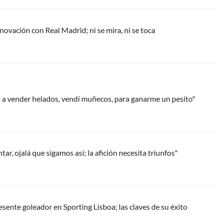
renovación con Real Madrid; ni se mira, ni se toca
a a vender helados, vendí muñecos, para ganarme un pesito"
ar, ojalá que sigamos así; la afición necesita triunfos"
resente goleador en Sporting Lisboa; las claves de su éxito