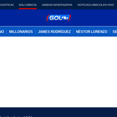
S NOTICAS
GOL CARACOL
UNIDAD INVESTIGATIVA
NOTICIAS CARACOL EN VIVO
INO
MILLONARIOS
JAMES RODRÍGUEZ
NÉSTOR LORENZO
SE
PUBLICIDAD