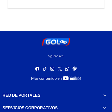
Síguenos en:
facebook
tiktok
instagram
twitter
whatsapp
google
youtube-
Más contenido en
footer
RED DE PORTALES
SERVICIOS CORPORATIVOS