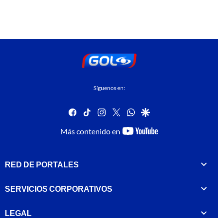
Síguenos en:
facebook
tiktok
instagram
twitter
whatsapp
google
youtube-
Más contenido en
footer
RED DE PORTALES
SERVICIOS CORPORATIVOS
LEGAL