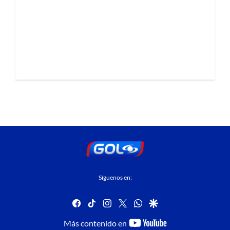
Síguenos en:
facebook
tiktok
instagram
twitter
whatsapp
google
youtube-
Más contenido en