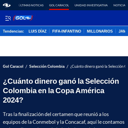
ÚLTIMAS NOTICAS
GOL CARACOL
UNIDAD INVESTIGATIVA
NOTICIAS
Tendencias:
LUIS DÍAZ
FIFA-INFANTINO
MILLONARIOS
JAM
PUBLICIDAD
/
/
Gol Caracol
Selección Colombia
¿Cuánto dinero ganó la Selección 
¿Cuánto dinero ganó la Selección
Colombia en la Copa América
2024?
Tras la finalización del certamen que reunió a los
equipos de la Conmebol y la Concacaf, aquí le contamos