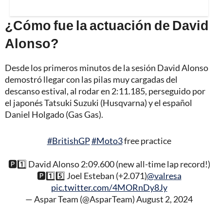
¿Cómo fue la actuación de David
Alonso?
Desde los primeros minutos de la sesión David Alonso
demostró llegar con las pilas muy cargadas del
descanso estival, al rodar en 2:11.185, perseguido por
el japonés Tatsuki Suzuki (Husqvarna) y el español
Daniel Holgado (Gas Gas).
#BritishGP
#Moto3
free practice
🅿️1️⃣ David Alonso 2:09.600 (new all-time lap record!)
🅿️1️⃣5️⃣ Joel Esteban (+2.071)
@valresa
pic.twitter.com/4MORnDy8Jy
— Aspar Team (@AsparTeam)
August 2, 2024