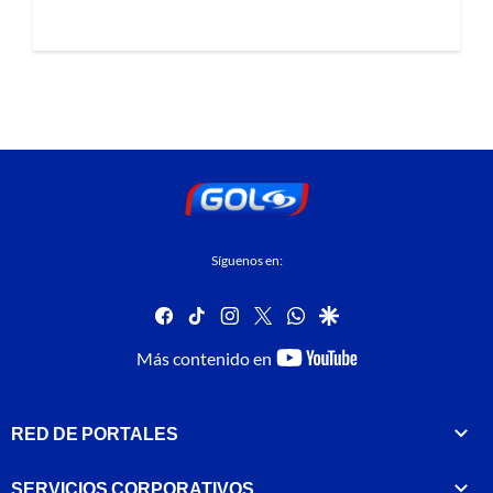
Síguenos en:
facebook
tiktok
instagram
twitter
whatsapp
google
youtube-
Más contenido en
footer
RED DE PORTALES
SERVICIOS CORPORATIVOS