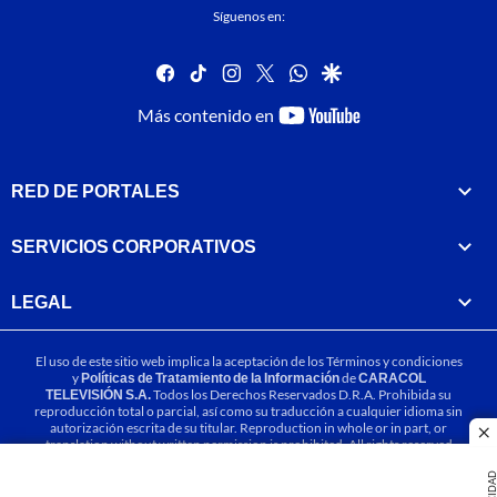
Síguenos en:
facebook
tiktok
instagram
twitter
whatsapp
google
youtube-
Más contenido en
footer
RED DE PORTALES
SERVICIOS CORPORATIVOS
LEGAL
El uso de este sitio web implica la aceptación de los
Términos y condiciones
y
Políticas de Tratamiento de la Información
de
CARACOL
TELEVISIÓN S.A.
Todos los Derechos Reservados D.R.A. Prohibida su
reproducción total o parcial, así como su traducción a cualquier idioma sin
autorización escrita de su titular. Reproduction in whole or in part, or
cl
translation without written permission is prohibited. All rights reserved
2025.