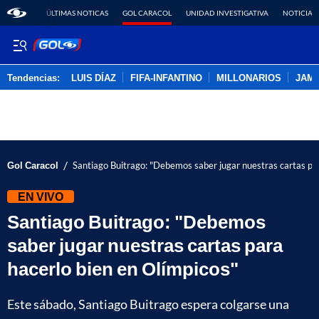
ÚLTIMAS NOTICAS
GOL CARACOL
UNIDAD INVESTIGATIVA
NOTICIAS
Tendencias:
LUIS DÍAZ
FIFA-INFANTINO
MILLONARIOS
JAM
PUBLICIDAD
/
Gol Caracol
Santiago Buitrago: "Debemos saber jugar nuestras cartas par
EN VIVO
Santiago Buitrago: "Debemos
saber jugar nuestras cartas para
hacerlo bien en Olímpicos"
Este sábado, Santiago Buitrago espera colgarse una