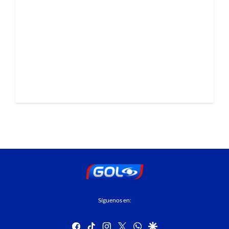
Síguenos en:
facebook
tiktok
instagram
twitter
whatsapp
google