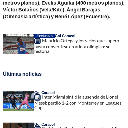
metros planos), Evelis Aguilar (400 metros planos),
Víctor Bolaños (Vela/Kite), Ángel Barajas
(Gimnasia artística) y René López (Ecuestre).
Gol Caracol
Exclusivo
Mauricio Ortega y los vicios que superó
hasta convertirse en atleta olímpico: su
historia
Últimas noticias
Gol Caracol
Inter Miami sintió la ausencia de Lionel
Messi; perdió 1-2 con Monterrey en Leagues
Cup
Gol Caracol