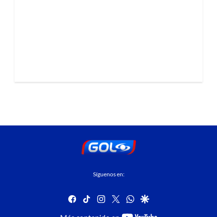
Síguenos en:
facebook
tiktok
instagram
twitter
whatsapp
google
youtube-