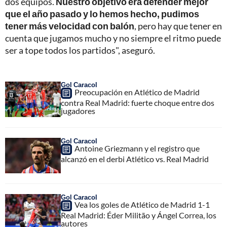
dos equipos.
Nuestro objetivo era defender mejor
que el año pasado y lo hemos hecho, pudimos
tener más velocidad con balón
, pero hay que tener en
cuenta que jugamos mucho y no siempre el ritmo puede
ser a tope todos los partidos", aseguró.
Gol Caracol
Preocupación en Atlético de Madrid
contra Real Madrid: fuerte choque entre dos
jugadores
Gol Caracol
Antoine Griezmann y el registro que
alcanzó en el derbi Atlético vs. Real Madrid
Gol Caracol
Vea los goles de Atlético de Madrid 1-1
Real Madrid: Éder Militão y Ángel Correa, los
autores