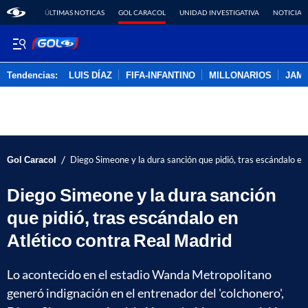
ÚLTIMAS NOTICAS
GOL CARACOL
UNIDAD INVESTIGATIVA
NOTICIAS
Tendencias:
LUIS DÍAZ
FIFA-INFANTINO
MILLONARIOS
JAM
PUBLICIDAD
/
Gol Caracol
Diego Simeone y la dura sanción que pidió, tras escándalo en
Diego Simeone y la dura sanción
que pidió, tras escándalo en
Atlético contra Real Madrid
Lo acontecido en el estadio Wanda Metropolitano
generó indignación en el entrenador del 'colchonero',