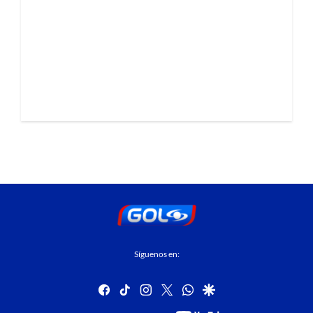
Síguenos en:
facebook
tiktok
instagram
twitter
whatsapp
google