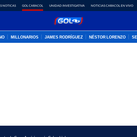
S NOTICAS
GOL CARACOL
UNIDAD INVESTIGATIVA
NOTICIAS CARACOL EN VIVO
INO
MILLONARIOS
JAMES RODRÍGUEZ
NÉSTOR LORENZO
SE
PUBLICIDAD