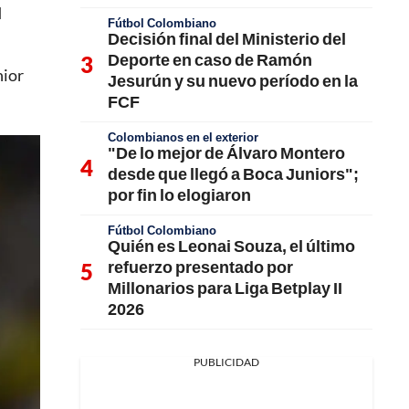
l
Fútbol Colombiano
Decisión final del Ministerio del
Deporte en caso de Ramón
nior
Jesurún y su nuevo período en la
FCF
Colombianos en el exterior
"De lo mejor de Álvaro Montero
desde que llegó a Boca Juniors";
por fin lo elogiaron
Fútbol Colombiano
Quién es Leonai Souza, el último
refuerzo presentado por
Millonarios para Liga Betplay II
2026
PUBLICIDAD