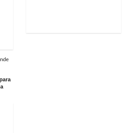
ende
 para
la