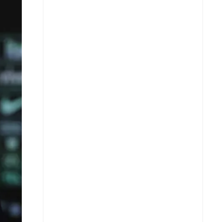
X
Whatsapp