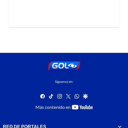
Síguenos en:
facebook
tiktok
instagram
twitter
whatsapp
google
youtube-
Más contenido en
footer
RED DE PORTALES