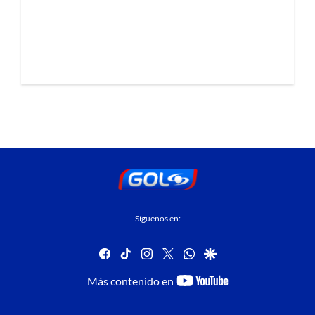
Síguenos en:
facebook
tiktok
instagram
twitter
whatsapp
google
youtube-
Más contenido en
footer