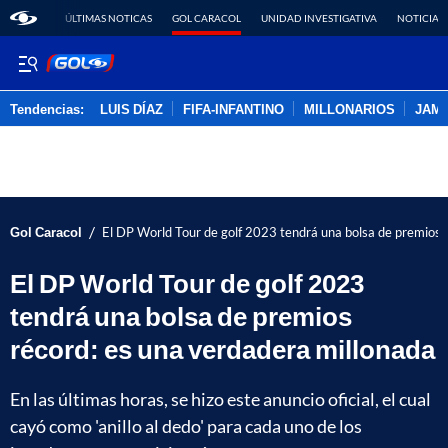
ÚLTIMAS NOTICAS
GOL CARACOL
UNIDAD INVESTIGATIVA
NOTICIAS
Tendencias:
LUIS DÍAZ
FIFA-INFANTINO
MILLONARIOS
JAM
PUBLICIDAD
/
Gol Caracol
El DP World Tour de golf 2023 tendrá una bolsa de premios 
El DP World Tour de golf 2023
tendrá una bolsa de premios
récord: es una verdadera millonada
En las últimas horas, se hizo este anuncio oficial, el cual
cayó como 'anillo al dedo' para cada uno de los