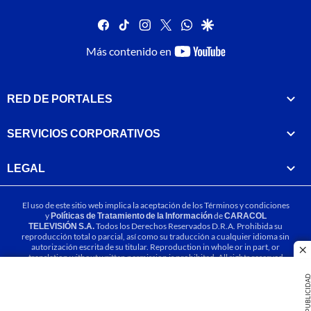
facebook
tiktok
instagram
twitter
whatsapp
google
youtube-
Más contenido en
footer
RED DE PORTALES
SERVICIOS CORPORATIVOS
LEGAL
El uso de este sitio web implica la aceptación de los
Términos y condiciones
y
Políticas de Tratamiento de la Información
de
CARACOL
TELEVISIÓN S.A.
Todos los Derechos Reservados D.R.A. Prohibida su
reproducción total o parcial, así como su traducción a cualquier idioma sin
autorización escrita de su titular. Reproduction in whole or in part, or
cl
translation without written permission is prohibited. All rights reserved
2025.
PUBLICIDA
MIEMBRO DE: