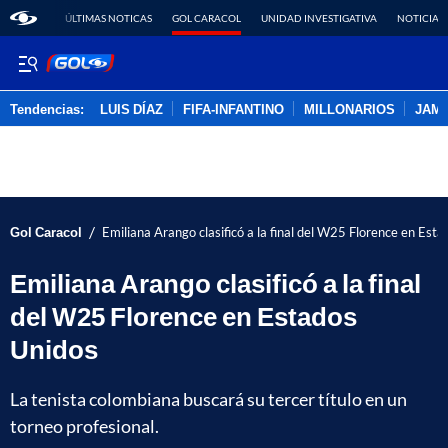
ÚLTIMAS NOTICAS
GOL CARACOL
UNIDAD INVESTIGATIVA
NOTICIAS
Tendencias:
LUIS DÍAZ
FIFA-INFANTINO
MILLONARIOS
JAM
PUBLICIDAD
/
Gol Caracol
Emiliana Arango clasificó a la final del W25 Florence en Est
Emiliana Arango clasificó a la final
del W25 Florence en Estados
Unidos
La tenista colombiana buscará su tercer título en un
torneo profesional.