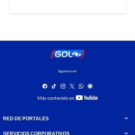
Síguenos en:
facebook
tiktok
instagram
twitter
whatsapp
google
youtube-
Más contenido en
footer
RED DE PORTALES
SERVICIOS CORPORATIVOS