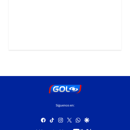
Síguenos en:
facebook
tiktok
instagram
twitter
whatsapp
google