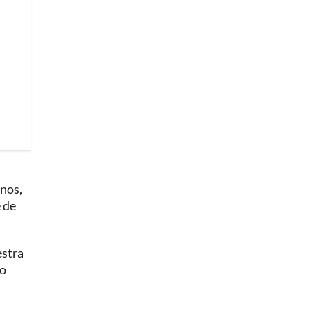
enos,
e de
estra
lo