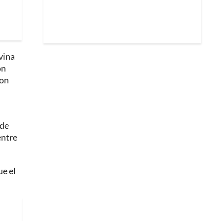
vina
on
ron
 de
entre
ue el