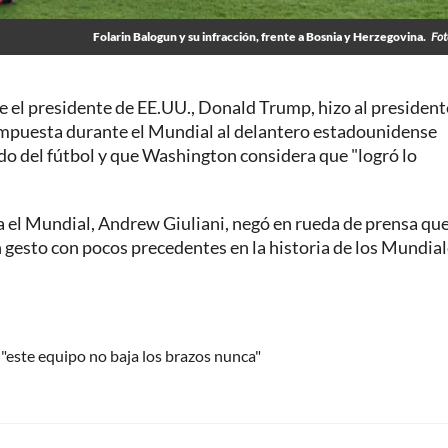
Folarin Balogun y su infracción, frente a Bosnia y Herzegovina.
Fot
e el presidente de EE.UU., Donald Trump, hizo al president
 impuesta durante el Mundial al delantero estadounidense
do del fútbol y que Washington considera que "logró lo
ra el Mundial, Andrew Giuliani, negó en rueda de prensa qu
n gesto con pocos precedentes en la historia de los Mundia
 "este equipo no baja los brazos nunca"