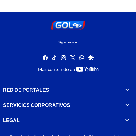
Síguenos en:
facebook
tiktok
instagram
twitter
whatsapp
google
youtube-
Más contenido en
footer
RED DE PORTALES
SERVICIOS CORPORATIVOS
LEGAL