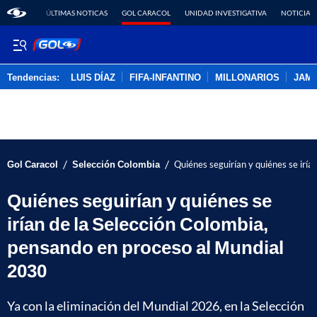
ÚLTIMAS NOTICAS
GOL CARACOL
UNIDAD INVESTIGATIVA
NOTICIAS
Tendencias:
LUIS DÍAZ
FIFA-INFANTINO
MILLONARIOS
JAM
PUBLICIDAD
/
/
Gol Caracol
Selección Colombia
Quiénes seguirían y quiénes se irí
Quiénes seguirían y quiénes se
irían de la Selección Colombia,
pensando en proceso al Mundial
2030
Ya con la eliminación del Mundial 2026, en la Selección