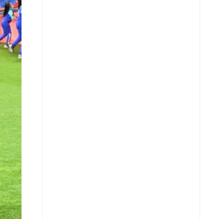
X
Whatsapp