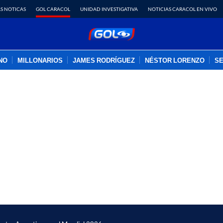
S NOTICAS
GOL CARACOL
UNIDAD INVESTIGATIVA
NOTICIAS CARACOL EN VIVO
INO
MILLONARIOS
JAMES RODRÍGUEZ
NÉSTOR LORENZO
SE
PUBLICIDAD