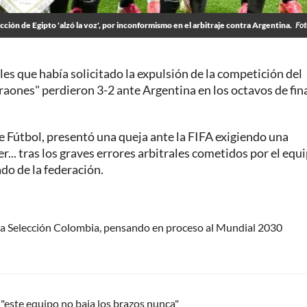
cción de Egipto 'alzó la voz', por inconformismo en el arbitraje contra Argentina.
Fot
es que había solicitado la expulsión de la competición del
Faraones" perdieron 3-2 ante Argentina en los octavos de fina
e Fútbol, presentó una queja ante la FIFA exigiendo una
r... tras los graves errores arbitrales cometidos por el equ
do de la federación.
e la Selección Colombia, pensando en proceso al Mundial 2030
 "este equipo no baja los brazos nunca"