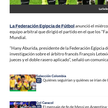
La Sele
La Federación Egipcia de Fútbol
anunció el miércol
equipo arbitral que dirigió el partido en el que los "
Mundial.
"Hany Aburida, presidente de la Federación Egipcia d
investigación sobre el árbitro francés François Letexie
jueces y el doble rasero aplicado", señaló un comunica
Selección Colombia
Quiénes seguirían y quiénes se irían d
Gol Caracol
El mensaje de fe de Messi en Argentina;