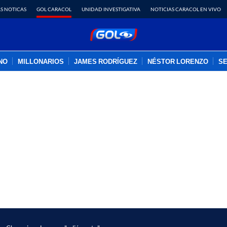
S NOTICAS
GOL CARACOL
UNIDAD INVESTIGATIVA
NOTICIAS CARACOL EN VIVO
INO
MILLONARIOS
JAMES RODRÍGUEZ
NÉSTOR LORENZO
SE
PUBLICIDAD