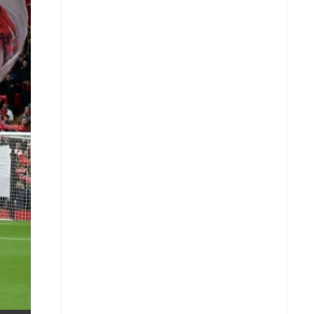
X
Whatsapp