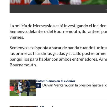
La policía de Merseysida está investigando el inciden
Semenyo, delantero del Bournemouth, durante el pa
viernes.
Semenyo se disponía a sacar de banda cuando fue insul
las primeras filas de las gradas y sacado posteriorment
banquillos para hablar con ambos entrenadores, Arne S
Bournemouth.
Colombianos en el exterior
Duván Vergara, con la presión hasta el c