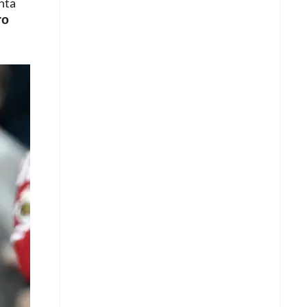
enta
ro