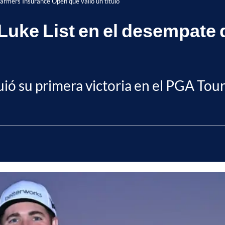
 Farmers Insurance Open que valió un título
e Luke List en el desempate
uió su primera victoria en el PGA Tour