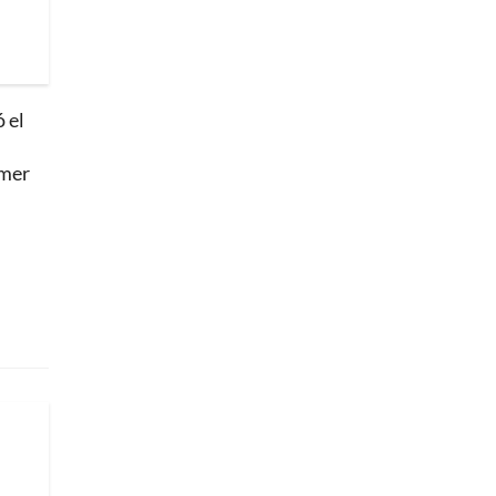
 el
imer