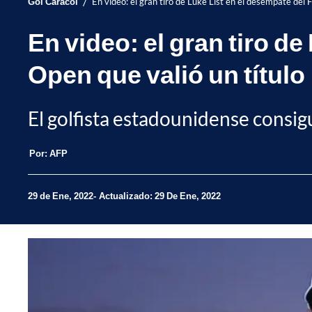
/
Gol Caracol
En video: el gran tiro de Luke List en el desempate del
En video: el gran tiro d
Open que valió un título
El golfista estadounidense consig
Por:
AFP
29 de Ene, 2022
Actualizado: 29 De Ene, 2022