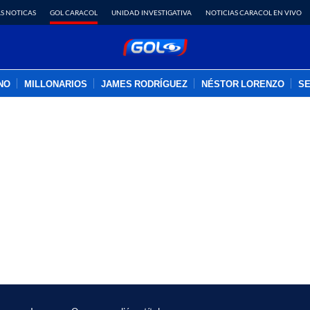
S NOTICAS
GOL CARACOL
UNIDAD INVESTIGATIVA
NOTICIAS CARACOL EN VIVO
INO
MILLONARIOS
JAMES RODRÍGUEZ
NÉSTOR LORENZO
SE
PUBLICIDAD