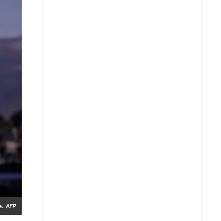
e.
AFP