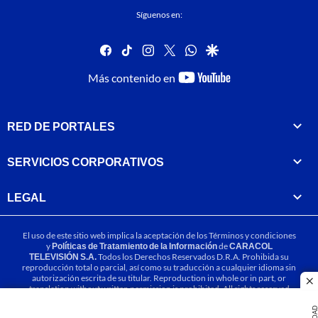
Síguenos en:
facebook
tiktok
instagram
twitter
whatsapp
google
youtube-
Más contenido en
footer
RED DE PORTALES
SERVICIOS CORPORATIVOS
LEGAL
El uso de este sitio web implica la aceptación de los
Términos y condiciones
y
Políticas de Tratamiento de la Información
de
CARACOL
TELEVISIÓN S.A.
Todos los Derechos Reservados D.R.A. Prohibida su
reproducción total o parcial, así como su traducción a cualquier idioma sin
autorización escrita de su titular. Reproduction in whole or in part, or
cl
translation without written permission is prohibited. All rights reserved
2025.