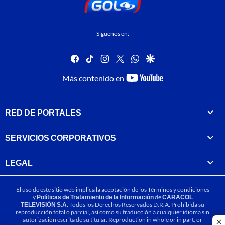
Síguenos en:
facebook
tiktok
instagram
twitter
whatsapp
google
youtube-
Más contenido en
footer
RED DE PORTALES
SERVICIOS CORPORATIVOS
LEGAL
El uso de este sitio web implica la aceptación de los
Términos y condiciones
y
Políticas de Tratamiento de la Información
de
CARACOL
TELEVISIÓN S.A.
Todos los Derechos Reservados D.R.A. Prohibida su
reproducción total o parcial, así como su traducción a cualquier idioma sin
autorización escrita de su titular. Reproduction in whole or in part, or