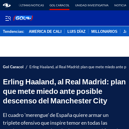
ÚLTIMAS NOTICAS
GOL CARACOL
UNIDAD INVESTIGATIVA
NOTICIAS
Tendencias:
AMERICA DE CALI
LUIS DÍAZ
MILLONARIOS
JA
PUBLICIDAD
/
Gol Caracol
Erling Haaland, al Real Madrid: plan que mete miedo ante po
Erling Haaland, al Real Madrid: plan
que mete miedo ante posible
descenso del Manchester City
El cuadro 'merengue' de España quiere armar un
triplete ofensivo que inspire temor en todas las