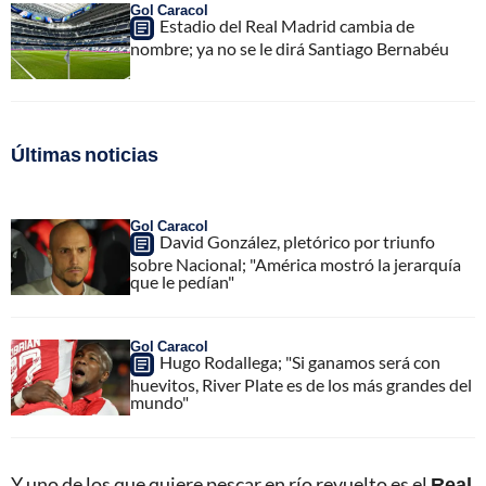
Gol Caracol
Estadio del Real Madrid cambia de
nombre; ya no se le dirá Santiago Bernabéu
Últimas noticias
Gol Caracol
David González, pletórico por triunfo
sobre Nacional; "América mostró la jerarquía
que le pedían"
Gol Caracol
Hugo Rodallega; "Si ganamos será con
huevitos, River Plate es de los más grandes del
mundo"
Y uno de los que quiere pescar en río revuelto es el
Real