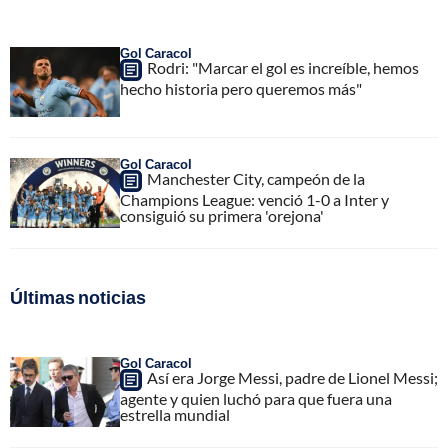
Gol Caracol
Rodri: "Marcar el gol es increíble, hemos
hecho historia pero queremos más"
Gol Caracol
Manchester City, campeón de la
Champions League: venció 1-0 a Inter y
consiguió su primera 'orejona'
Últimas noticias
Gol Caracol
Así era Jorge Messi, padre de Lionel Messi;
agente y quien luchó para que fuera una
estrella mundial