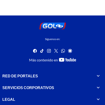
Síguenos en:
facebook
tiktok
instagram
twitter
whatsapp
google
youtube-
Más contenido en
footer
RED DE PORTALES
SERVICIOS CORPORATIVOS
LEGAL