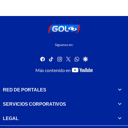
Síguenos en:
facebook
tiktok
instagram
twitter
whatsapp
google
youtube-
Más contenido en
footer
RED DE PORTALES
SERVICIOS CORPORATIVOS
LEGAL