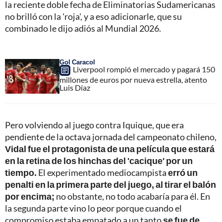
la reciente doble fecha de Eliminatorias Sudamericanas
no brilló con la 'roja', y a eso adicionarle, que su
combinado le dijo adiós al Mundial 2026.
Gol Caracol
Liverpool rompió el mercado y pagará 150
millones de euros por nueva estrella, atento
Luis Díaz
Pero volviendo al juego contra Iquique, que era
pendiente de la octava jornada del campeonato chileno,
Vidal fue el protagonista de una película que estará
en la retina de los hinchas del 'cacique' por un
tiempo.
El experimentado mediocampista
erró un
penalti en la primera parte del juego, al tirar el balón
por encima;
no obstante, no todo acabaría para él. En
la segunda parte vino lo peor porque cuando el
compromiso estaba empatado a un tanto
se fue de