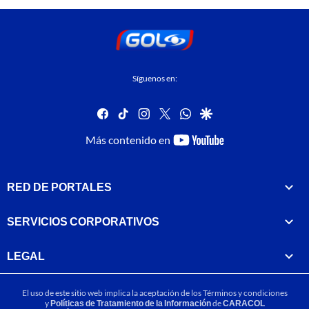
Síguenos en:
facebook
tiktok
instagram
twitter
whatsapp
google
youtube-
Más contenido en
footer
RED DE PORTALES
SERVICIOS CORPORATIVOS
LEGAL
El uso de este sitio web implica la aceptación de los
Términos y condiciones
y
Políticas de Tratamiento de la Información
de
CARACOL