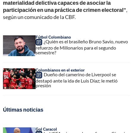
materialidad delictiva capaces de asociar la
participación en una práctica de crimen electoral"
,
según un comunicado de la CBF.
Fútbol Colombiano
¿Quién es el brasileño Bruno Savio, nuevo
refuerzo de Millonarios para el segundo
semestre?
Colombianos en el exterior
Dueño del camerino de Liverpool se
destapó ante la ida de Luis Díaz; le metió
presión
Últimas noticias
Gol Caracol