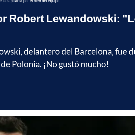
la capitanía por el bien del equipo"
r Robert Lewandowski: "Le 
wski, delantero del Barcelona, fue 
n de Polonia. ¡No gustó mucho!