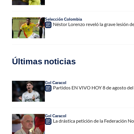
Selección Colombia
Néstor Lorenzo reveló la grave lesión d
Últimas noticias
Gol Caracol
Partidos EN VIVO HOY 8 de agosto del 
Gol Caracol
La drástica petición de la Federación N