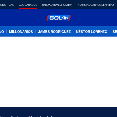
S NOTICAS
GOL CARACOL
UNIDAD INVESTIGATIVA
NOTICIAS CARACOL EN VIVO
INO
MILLONARIOS
JAMES RODRÍGUEZ
NÉSTOR LORENZO
SE
PUBLICIDAD