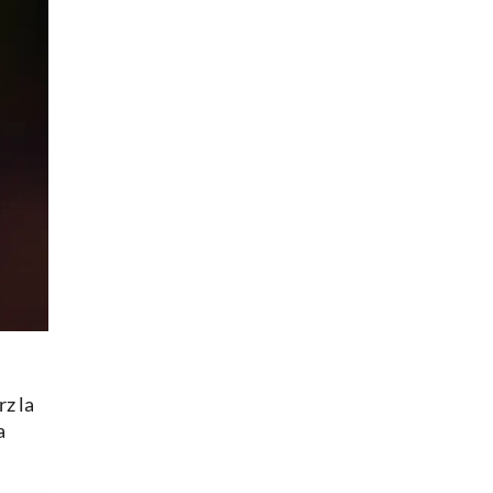
z la
a