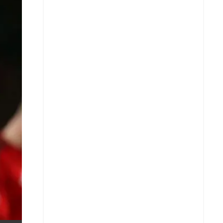
X
Whatsapp