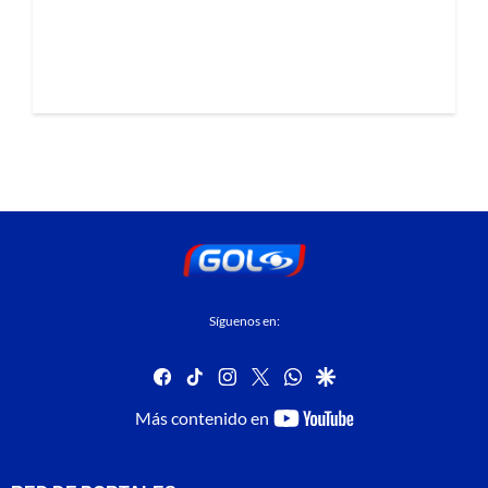
Síguenos en:
facebook
tiktok
instagram
twitter
whatsapp
google
youtube-
Más contenido en
footer