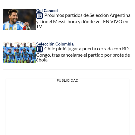
Gol Caracol
Próximos partidos de Selección Argentina
y Lionel Messi; hora y dónde ver EN VIVO en
TV
Selección Colombia
Chile pidió jugar a puerta cerrada con RD
Congo, tras cancelarse el partido por brote de
ébola
PUBLICIDAD