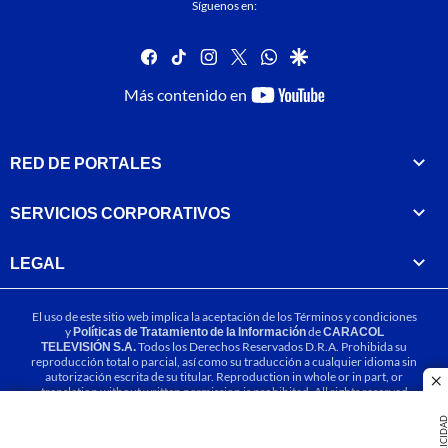
Síguenos en:
facebook
tiktok
instagram
twitter
whatsapp
google
youtube-
Más contenido en
footer
RED DE PORTALES
SERVICIOS CORPORATIVOS
LEGAL
El uso de este sitio web implica la aceptación de los
Términos y condiciones
y
Políticas de Tratamiento de la Información
de
CARACOL
TELEVISIÓN S.A.
Todos los Derechos Reservados D.R.A. Prohibida su
reproducción total o parcial, así como su traducción a cualquier idioma sin
autorización escrita de su titular. Reproduction in whole or in part, or
cl
translation without written permission is prohibited. All rights reserved
2025.
PUBLICIDA