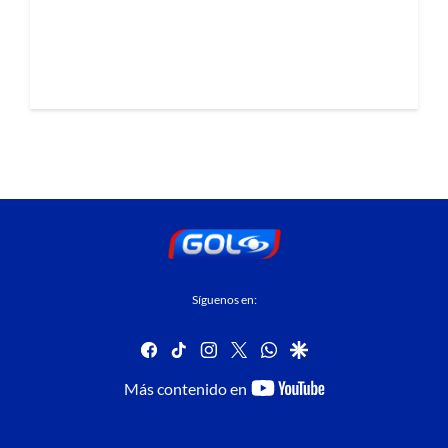
Síguenos en:
facebook
tiktok
instagram
twitter
whatsapp
google
youtube-
Más contenido en
footer