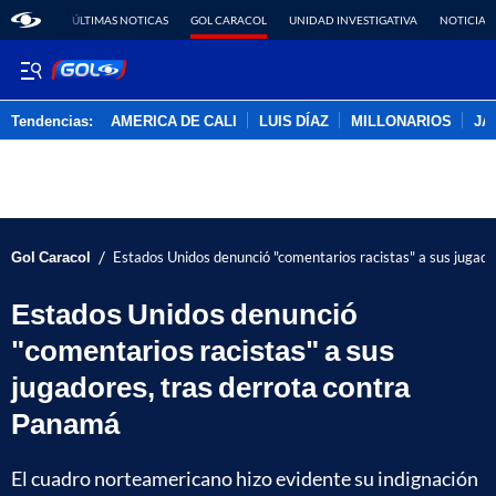
ÚLTIMAS NOTICAS
GOL CARACOL
UNIDAD INVESTIGATIVA
NOTICIAS
Tendencias:
AMERICA DE CALI
LUIS DÍAZ
MILLONARIOS
JA
PUBLICIDAD
/
Gol Caracol
Estados Unidos denunció "comentarios racistas" a sus jugad
Estados Unidos denunció
"comentarios racistas" a sus
jugadores, tras derrota contra
Panamá
El cuadro norteamericano hizo evidente su indignación