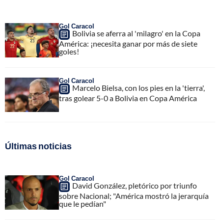
Gol Caracol
Bolivia se aferra al 'milagro' en la Copa
América: ¡necesita ganar por más de siete
goles!
Gol Caracol
Marcelo Bielsa, con los pies en la 'tierra',
tras golear 5-0 a Bolivia en Copa América
Últimas noticias
Gol Caracol
David González, pletórico por triunfo
sobre Nacional; "América mostró la jerarquía
que le pedían"