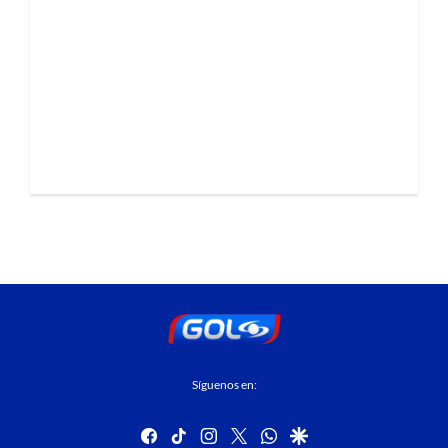
Síguenos en:
facebook
tiktok
instagram
twitter
whatsapp
google