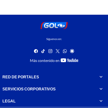
Síguenos en:
facebook
tiktok
instagram
twitter
whatsapp
google
youtube-
Más contenido en
footer
RED DE PORTALES
SERVICIOS CORPORATIVOS
LEGAL