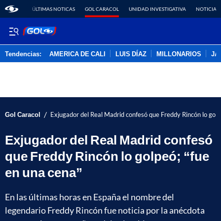
ÚLTIMAS NOTICAS
GOL CARACOL
UNIDAD INVESTIGATIVA
NOTICIAS
Tendencias:
AMERICA DE CALI
LUIS DÍAZ
MILLONARIOS
JA
PUBLICIDAD
/
Gol Caracol
Exjugador del Real Madrid confesó que Freddy Rincón lo golp
Exjugador del Real Madrid confesó
que Freddy Rincón lo golpeó; “fue
en una cena”
En las últimas horas en España el nombre del
legendario Freddy Rincón fue noticia por la anécdota