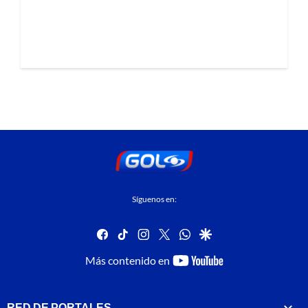
Síguenos en:
facebook
tiktok
instagram
twitter
whatsapp
google
youtube-
Más contenido en
footer
RED DE PORTALES