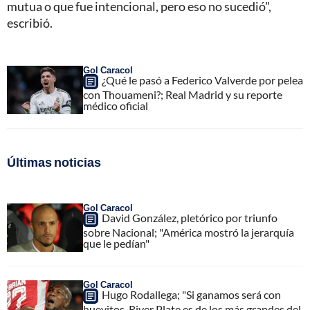
mutua o que fue intencional, pero eso no sucedió",
escribió.
Gol Caracol
¿Qué le pasó a Federico Valverde por pelea
con Thouameni?; Real Madrid y su reporte
médico oficial
Últimas noticias
Gol Caracol
David González, pletórico por triunfo
sobre Nacional; "América mostró la jerarquía
que le pedían"
Gol Caracol
Hugo Rodallega; "Si ganamos será con
huevitos, River Plate es de los más grandes del