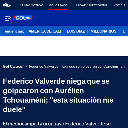
ÚLTIMAS NOTICAS
GOL CARACOL
UNIDAD INVESTIGATIVA
NOTICIAS
Tendencias:
AMERICA DE CALI
LUIS DÍAZ
MILLONARIOS
JA
PUBLICIDAD
/
Gol Caracol
Federico Valverde niega que se golpearon con Aurélien Tchou
Federico Valverde niega que se
golpearon con Aurélien
Tchouaméni; "esta situación me
duele"
El mediocampista uruguayo Federico Valverde se