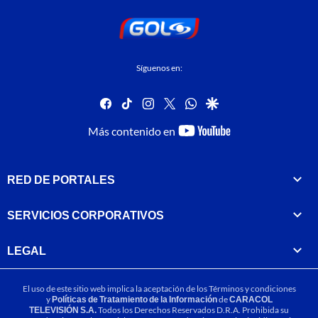
Síguenos en:
facebook
tiktok
instagram
twitter
whatsapp
google
youtube-
Más contenido en
footer
RED DE PORTALES
SERVICIOS CORPORATIVOS
LEGAL
El uso de este sitio web implica la aceptación de los
Términos y condiciones
y
Políticas de Tratamiento de la Información
de
CARACOL
TELEVISIÓN S.A.
Todos los Derechos Reservados D.R.A. Prohibida su