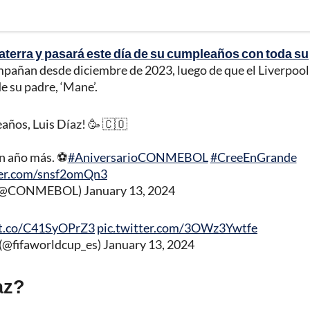
laterra y pasará este día de su cumpleaños con toda su
mpañan desde diciembre de 2023, luego de que el Liverpool
de su padre, ‘Mane’.
años, Luis Díaz! 🥳 🇨🇴
un año más. ⚽
#AniversarioCONMEBOL
#CreeEnGrande
ter.com/snsf2omQn3
(@CONMEBOL)
January 13, 2024
/t.co/C41SyOPrZ3
pic.twitter.com/3OWz3Ywtfe
(@fifaworldcup_es)
January 13, 2024
az?