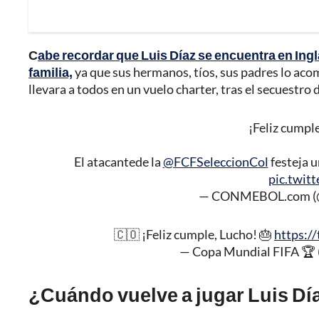
C
abe recordar que Luis Díaz se encuentra en Ing
familia,
ya que sus hermanos, tíos, sus padres lo aco
llevara a todos en un vuelo charter, tras el secuestro 
¡Feliz cumple
El atacantede la
@FCFSeleccionCol
festeja 
pic.twit
— CONMEBOL.com 
🇨🇴 ¡Feliz cumple, Lucho! 🎂
https:/
— Copa Mundial FIFA 🏆 
¿Cuándo vuelve a jugar Luis Dí