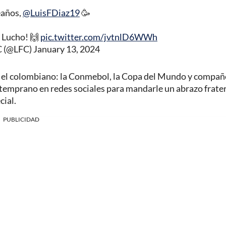
eaños,
@LuisFDiaz19
🥳
, Lucho! 🙌
pic.twitter.com/jvtnlD6WWh
C (@LFC)
January 13, 2024
ra el colombiano: la Conmebol, la Copa del Mundo y compa
emprano en redes sociales para mandarle un abrazo frater
cial.
PUBLICIDAD