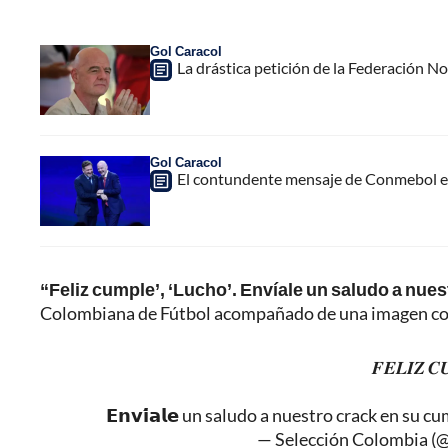
Gol Caracol
La drástica petición de la Federación N
Gol Caracol
El contundente mensaje de Conmebol en
“Feliz cumple’, ‘Lucho’. Envíale un saludo a nue
Colombiana de Fútbol acompañado de una imagen con
𝑭𝑬𝑳𝑰𝒁 
𝗘𝗻𝘃𝗶́𝗮𝗹𝗲 un saludo a nuestro crack en su 
— Selección Colombia (