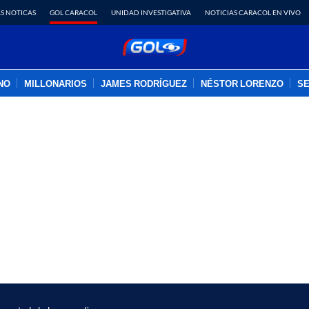
S NOTICAS
GOL CARACOL
UNIDAD INVESTIGATIVA
NOTICIAS CARACOL EN VIVO
INO
MILLONARIOS
JAMES RODRÍGUEZ
NÉSTOR LORENZO
SE
PUBLICIDAD