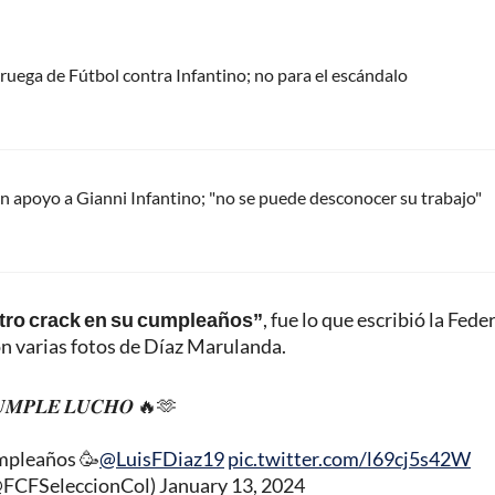
oruega de Fútbol contra Infantino; no para el escándalo
 apoyo a Gianni Infantino; "no se puede desconocer su trabajo"
stro crack en su cumpleaños”
, fue lo que escribió la Fede
 varias fotos de Díaz Marulanda.
𝑼𝑴𝑷𝑳𝑬 𝑳𝑼𝑪𝑯𝑶 🔥🫶
cumpleaños 🥳
@LuisFDiaz19
pic.twitter.com/l69cj5s42W
@FCFSeleccionCol)
January 13, 2024