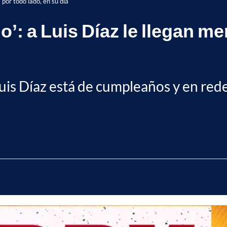
 por todo lado, en su día
’: a Luis Díaz le llegan me
uis Díaz está de cumpleaños y en rede