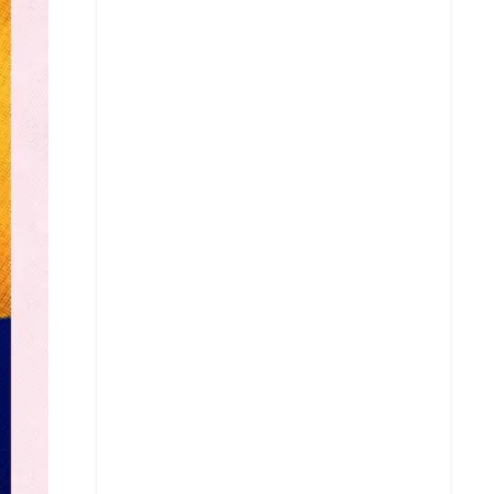
X
Whatsapp