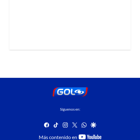
Síguenos en:
facebook
tiktok
instagram
twitter
whatsapp
google
youtube-
Más contenido en