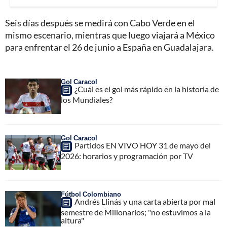
Seis días después se medirá con Cabo Verde en el
mismo escenario, mientras que luego viajará a México
para enfrentar el 26 de junio a España en Guadalajara.
Gol Caracol
¿Cuál es el gol más rápido en la historia de
los Mundiales?
Gol Caracol
Partidos EN VIVO HOY 31 de mayo del
2026: horarios y programación por TV
Fútbol Colombiano
Andrés Llinás y una carta abierta por mal
semestre de Millonarios; "no estuvimos a la
altura"